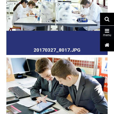


menu

20170327_8017.JPG