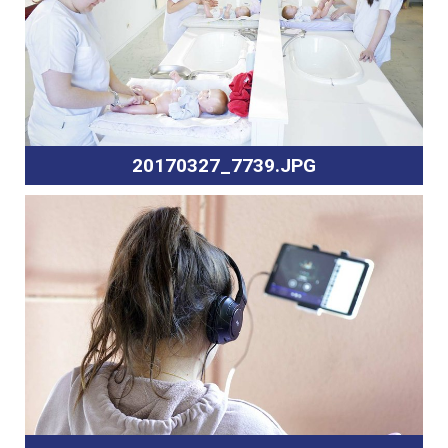
20170327_7739.JPG