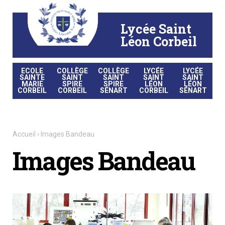
Aller
Outils
au
personnels
contenu.
|
Lycée Saint
Aller
à
la
Léon Corbeil
navigation
ECOLE
COLLÈGE
COLLÈGE
LYCÉE
LYCÉE
SAINTE
SAINT
SAINT
SAINT
SAINT
MARIE
SPIRE
SPIRE
LÉON
LÉON
CORBEIL
CORBEIL
SÉNART
CORBEIL
SÉNART
Accueil
›
Images Bandeau
Images Bandeau