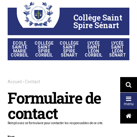
Aller
Outils
au
personnels
contenu.
|
Collège Saint
Aller
à
la
Spire Sénart
navigation
ECOLE
COLLÈGE
COLLÈGE
LYCÉE
LYCÉE
SAINTE
SAINT
SAINT
SAINT
SAINT
MARIE
SPIRE
SPIRE
LÉON
LÉON
CORBEIL
CORBEIL
SÉNART
CORBEIL
SÉNART
Accueil
›
Contact

Formulaire de

menu
contact

Remplissez ce formulaire pour contacter les responsables de ce site.
Nom