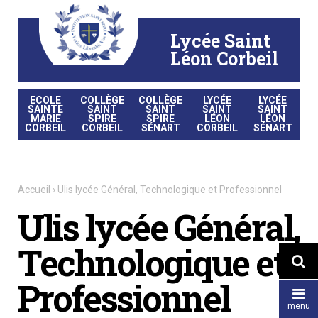
Aller
Outils
au
personnels
contenu.
|
Lycée Saint
Aller
à
la
Léon Corbeil
navigation
ECOLE
COLLÈGE
COLLÈGE
LYCÉE
LYCÉE
SAINTE
SAINT
SAINT
SAINT
SAINT
MARIE
SPIRE
SPIRE
LÉON
LÉON
CORBEIL
CORBEIL
SÉNART
CORBEIL
SÉNART
Accueil
›
Ulis lycée Général, Technologique et Professionnel
Ulis lycée Général,
Technologique et

Professionnel

menu