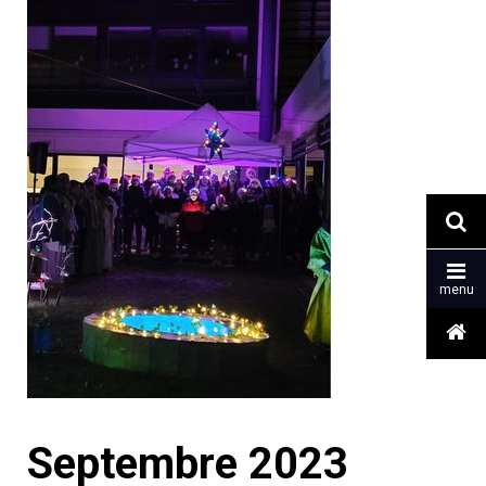


menu

Septembre 2023