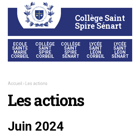
Aller
Outils
au
personnels
contenu.
|
Collège Saint
Aller
à
la
Spire Sénart
navigation
ECOLE
COLLÈGE
COLLÈGE
LYCÉE
LYCÉE
SAINTE
SAINT
SAINT
SAINT
SAINT
MARIE
SPIRE
SPIRE
LÉON
LÉON
CORBEIL
CORBEIL
SÉNART
CORBEIL
SÉNART
Accueil
›
Les actions
Les actions
Juin 2024