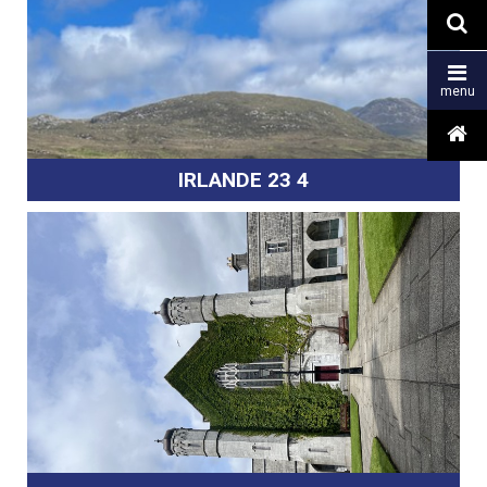


menu

IRLANDE 23 4