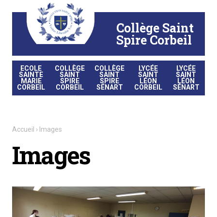
Aller
Outils
au
personnels
contenu.
|
Collège Saint
Aller
à
la
Spire Corbeil
navigation
ECOLE
COLLÈGE
COLLÈGE
LYCÉE
LYCÉE
SAINTE
SAINT
SAINT
SAINT
SAINT
MARIE
SPIRE
SPIRE
LÉON
LÉON
CORBEIL
CORBEIL
SÉNART
CORBEIL
SÉNART
Accueil
›
Images
Images