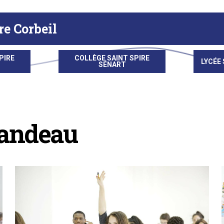
re Corbeil
PIRE
COLLÈGE SAINT SPIRE
LYCÉE 
SÉNART
andeau