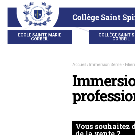
Aller
Outils
au
personnels
contenu.
|
Collège Saint Spi
Aller
à
la
navigation
ECOLE SAINTE MARIE
COLLÈGE SAINT S
CORBEIL
CORBEIL
Accueil
›
Immersion 3ème - Filièr
Immersion
professio
Vous souhaitez d
de la vente ?