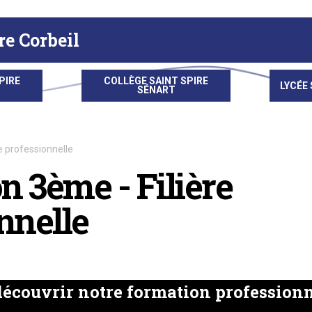
re Corbeil
PIRE
COLLÈGE SAINT SPIRE
LYCÉE 
SÉNART
e professionnelle
 3ème - Filière
nnelle
écouvrir notre formation professionn