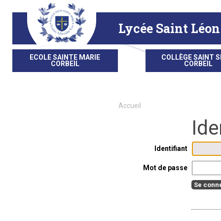
Aller
Outils
au
personnels
contenu.
|
Lycée Saint Léon
Aller
à
la
navigation
ECOLE SAINTE MARIE
COLLÈGE SAINT S
CORBEIL
CORBEIL
Accueil
Identifiant
Mot de passe