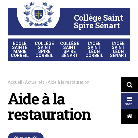
Aller
Outils
au
personnels
contenu.
|
Collège Saint
Aller
à
la
Spire Sénart
navigation
ECOLE
COLLÈGE
COLLÈGE
LYCÉE
LYCÉE
SAINTE
SAINT
SAINT
SAINT
SAINT
MARIE
SPIRE
SPIRE
LÉON
LÉON
CORBEIL
CORBEIL
SÉNART
CORBEIL
SÉNART
Accueil
›
Actualités
›
Aide à la restauration

Aide à la

menu
restauration
