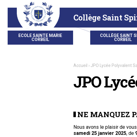
Aller
Outils
au
personnels
contenu.
|
Collège Saint Spi
Aller
à
la
navigation
ECOLE SAINTE MARIE
COLLÈGE SAINT S
CORBEIL
CORBEIL
Accueil
›
JPO Lycée Polyvalent S
JPO Lycée
NE MANQUEZ PA
Nous avons le plaisir de vous 
samedi 25 janvier 2025
, de