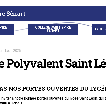
re Sénart
PIRE
COLLÈGE SAINT SPIRE
LYCÉE 
SÉNART
aint Léon 2025
 Polyvalent Saint L
S NOS PORTES OUVERTES DU LYCÉE
inviter à notre journée portes ouvertes du lycée Saint Léon, qui a
9h00
à
12h30
.