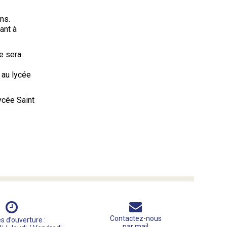
ns.
ant à
e sera
 au lycée
ycée Saint
Contactez-nous
s d’ouverture :
par mail