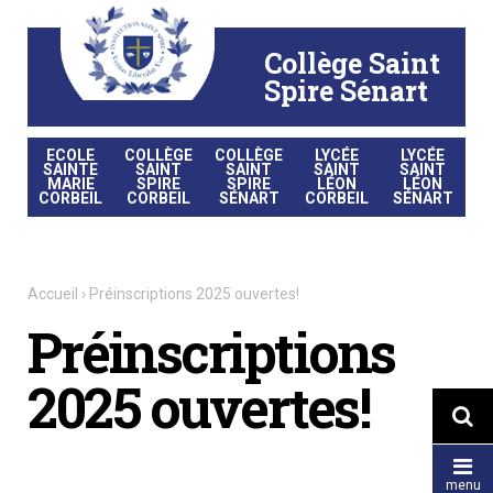
Aller
Outils
au
personnels
contenu.
|
Collège Saint
Aller
à
la
Spire Sénart
navigation
ECOLE
COLLÈGE
COLLÈGE
LYCÉE
LYCÉE
SAINTE
SAINT
SAINT
SAINT
SAINT
MARIE
SPIRE
SPIRE
LÉON
LÉON
CORBEIL
CORBEIL
SÉNART
CORBEIL
SÉNART
Accueil
›
Préinscriptions 2025 ouvertes!
Préinscriptions
2025 ouvertes!


menu