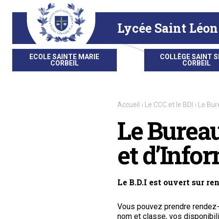
Aller
Outils
au
personnels
contenu.
|
Lycée Saint Léon
Aller
à
la
navigation
ECOLE SAINTE MARIE
COLLÈGE SAINT S
CORBEIL
CORBEIL
Accueil
›
Le CCC et le BDI
›
Le Bur
Le Burea
et d’Info
Le B.D.I est ouvert sur re
Vous pouvez prendre rendez-
nom et classe, vos disponibili