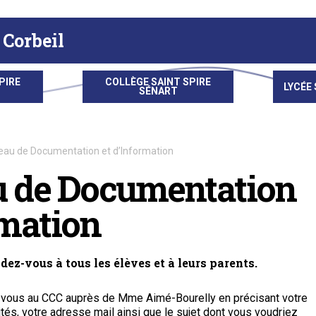
 Corbeil
PIRE
COLLÈGE SAINT SPIRE
LYCÉE 
SÉNART
eau de Documentation et d’Information
u de Documentation
rmation
ndez-vous à tous les élèves et à leurs parents.
vous au CCC auprès de Mme Aimé-Bourelly en précisant votre
tés, votre adresse mail ainsi que le sujet dont vous voudriez