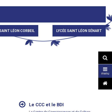
SAINT LÉON CORBEIL
LYCÉE SAINT LÉON SÉNART


menu

NAVIGATION
Le CCC et le BDI
Le Centre de Connaissances et de Culture