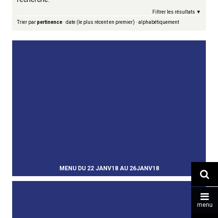
Filtrer les résultats
Trier par
pertinence
·
date (le plus récent en premier)
·
alphabétiquement
MENU DU 22 JANV18 AU 26JANV18


menu