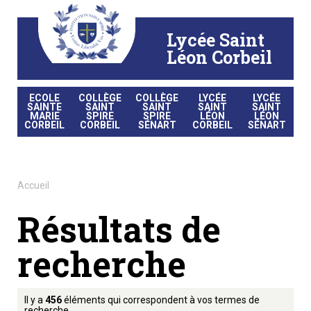
Aller
Outils
au
personnels
contenu.
|
Lycée Saint
Aller
à
la
Léon Corbeil
navigation
ECOLE
COLLÈGE
COLLÈGE
LYCÉE
LYCÉE
SAINTE
SAINT
SAINT
SAINT
SAINT
MARIE
SPIRE
SPIRE
LÉON
LÉON
CORBEIL
CORBEIL
SÉNART
CORBEIL
SÉNART
Accueil
Résultats de
recherche
Il y a
456
éléments qui correspondent à vos termes de
recherche.