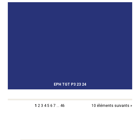
EPH TGT P3 23 24
1
2
3
4
5
6
7
...
46
10 éléments suivants »