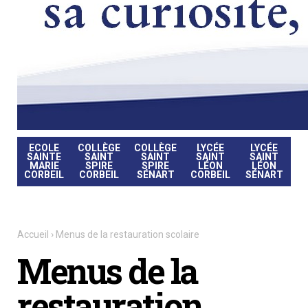
ECOLE
COLLÈGE
COLLÈGE
LYCÉE
LYCÉE
SAINTE
SAINT
SAINT
SAINT
SAINT
MARIE
SPIRE
SPIRE
LÉON
LÉON
CORBEIL
CORBEIL
SÉNART
CORBEIL
SÉNART
Accueil
›
Menus de la restauration scolaire
Menus de la
restauration