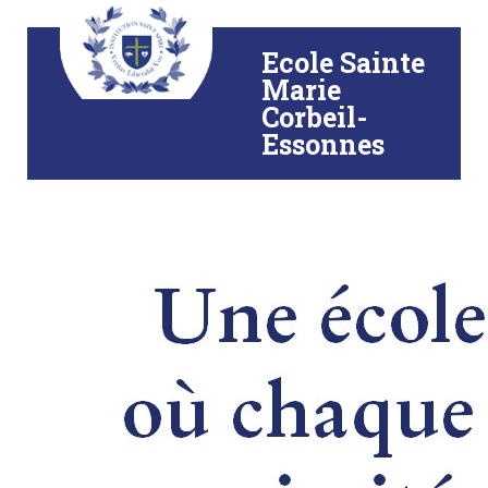
Aller
Outils
au
personnels
contenu.
|
Ecole Sainte
Aller
à
la
Marie
navigation
Corbeil-
Essonnes