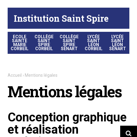
Aller
Outils
au
personnels
contenu.
|
Institution Saint Spire
Aller
à
la
navigation
ECOLE
COLLÈGE
COLLÈGE
LYCÉE
LYCÉE
SAINTE
SAINT
SAINT
SAINT
SAINT
MARIE
SPIRE
SPIRE
LÉON
LÉON
CORBEIL
CORBEIL
SÉNART
CORBEIL
SÉNART
Accueil
›
Mentions légales
Mentions légales
Conception graphique
et réalisation
