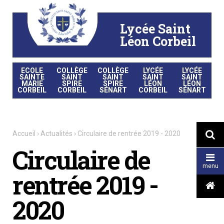
Aller
Outils
au
personnels
contenu.
|
Lycée Saint
Aller
à
la
Léon Corbeil
navigation
ECOLE
COLLÈGE
COLLÈGE
LYCÉE
LYCÉE
SAINTE
SAINT
SAINT
SAINT
SAINT
MARIE
SPIRE
SPIRE
LÉON
LÉON
CORBEIL
CORBEIL
SÉNART
CORBEIL
SÉNART
Accueil
›
Actualités
›
Circulaire de rentrée 2019 - 2020

Circulaire de

menu
rentrée 2019 -

2020