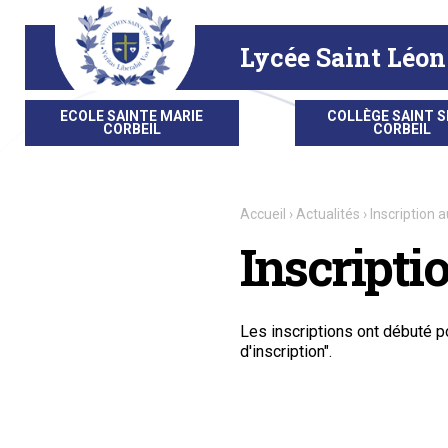
Aller
Outils
au
personnels
contenu.
|
Lycée Saint Léon
Aller
à
la
navigation
ECOLE SAINTE MARIE
COLLÈGE SAINT S
CORBEIL
CORBEIL
Accueil
›
Actualités
›
Inscription a
Inscripti
Les inscriptions ont débuté po
d'inscription".