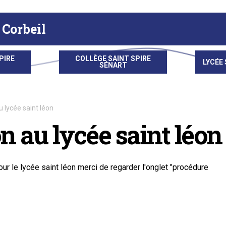
 Corbeil
PIRE
COLLÈGE SAINT SPIRE
LYCÉE 
SÉNART
u lycée saint léon
on au lycée saint léon
ur le lycée saint léon merci de regarder l'onglet "procédure