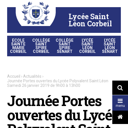
Aller
Outils
au
personnels
contenu.
|
Lycée Saint
Aller
à
la
Léon Corbeil
navigation
ECOLE
COLLÈGE
COLLÈGE
LYCÉE
LYCÉE
SAINTE
SAINT
SAINT
SAINT
SAINT
MARIE
SPIRE
SPIRE
LÉON
LÉON
CORBEIL
CORBEIL
SÉNART
CORBEIL
SÉNART
Accueil
›
Actualités
›
Journée Portes ouvertes du Lycée Polyvalent Saint Léon
Samedi 26 janvier 2019 de 9h00 à 13h00

Journée Portes

menu
ouvertes du Lycée
