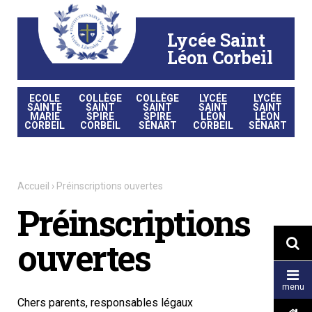
Aller
Outils
au
personnels
contenu.
|
Lycée Saint
Aller
à
la
Léon Corbeil
navigation
ECOLE
COLLÈGE
COLLÈGE
LYCÉE
LYCÉE
SAINTE
SAINT
SAINT
SAINT
SAINT
MARIE
SPIRE
SPIRE
LÉON
LÉON
CORBEIL
CORBEIL
SÉNART
CORBEIL
SÉNART
Accueil
›
Préinscriptions ouvertes
Préinscriptions
ouvertes


menu
Chers parents, responsables légaux