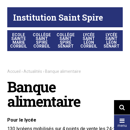
Aller
Outils
au
personnels
contenu.
|
Institution Saint Spire
Aller
à
la
navigation
ECOLE
COLLÈGE
COLLÈGE
LYCÉE
LYCÉE
SAINTE
SAINT
SAINT
SAINT
SAINT
MARIE
SPIRE
SPIRE
LÉON
LÉON
CORBEIL
CORBEIL
SÉNART
CORBEIL
SÉNART
Accueil
›
Actualités
›
Banque alimentaire
Banque
alimentaire

Pour le lycée

menu
130 lycéens mobilisés sur 4 points de vente les 24-25-