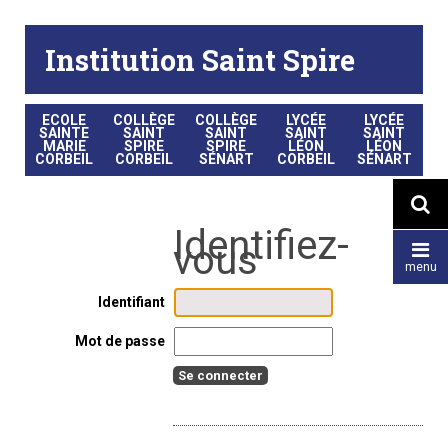
Aller
Outils
au
personnels
contenu.
|
Institution Saint Spire
Aller
à
la
navigation
ECOLE
COLLÈGE
COLLÈGE
LYCÉE
LYCÉE
SAINTE
SAINT
SAINT
SAINT
SAINT
MARIE
SPIRE
SPIRE
LÉON
LÉON
CORBEIL
CORBEIL
SÉNART
CORBEIL
SÉNART


menu
Identifiant
Mot de passe