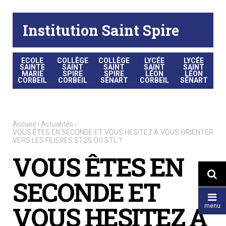
Aller
Outils
au
personnels
contenu.
|
Institution Saint Spire
Aller
à
la
navigation
ECOLE
COLLÈGE
COLLÈGE
LYCÉE
LYCÉE
SAINTE
SAINT
SAINT
SAINT
SAINT
MARIE
SPIRE
SPIRE
LÉON
LÉON
CORBEIL
CORBEIL
SÉNART
CORBEIL
SÉNART
Accueil
›
Actualités
›
VOUS ÊTES EN SECONDE ET VOUS HESITEZ A VOUS ORIENTER
VERS LES FILIERES ST2S OU STL ?
VOUS ÊTES EN

SECONDE ET

VOUS HESITEZ A
menu