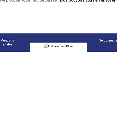
avez oublié votre mot de passe,
nous pouvons vous en envoyer 
Mentions
Se connect
légales