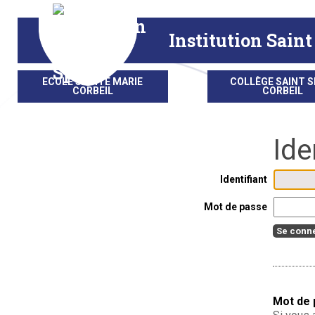
Aller
Outils
au
personnels
contenu.
|
Institution Saint
Aller
à
la
navigation
ECOLE SAINTE MARIE
COLLÈGE SAINT S
CORBEIL
CORBEIL
Identifiant
Mot de passe
Mot de 