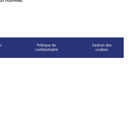
un nouveau
.
er
Politique de
Gestion des
confidentialité
cookies