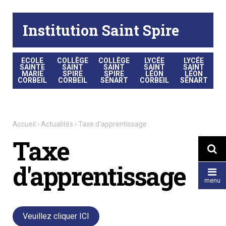
Aller
Outils
au
personnels
contenu.
|
Institution Saint Spire
Aller
à
la
navigation
ECOLE
COLLÈGE
COLLÈGE
LYCÉE
LYCÉE
SAINTE
SAINT
SAINT
SAINT
SAINT
MARIE
SPIRE
SPIRE
LÉON
LÉON
CORBEIL
CORBEIL
SÉNART
CORBEIL
SÉNART
Accueil
›
Actualités
›
Taxe d'apprentissage
Taxe

d'apprentissage

menu
Veuillez cliquer ICI