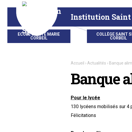
Aller
Outils
au
personnels
contenu.
|
Institution Saint
Aller
à
la
navigation
ECOLE SAINTE MARIE
COLLÈGE SAINT S
CORBEIL
CORBEIL
Accueil
›
Actualités
›
Banque alim
Banque a
Pour le lycée
130 lycéens mobilisés sur 4 p
Félicitations