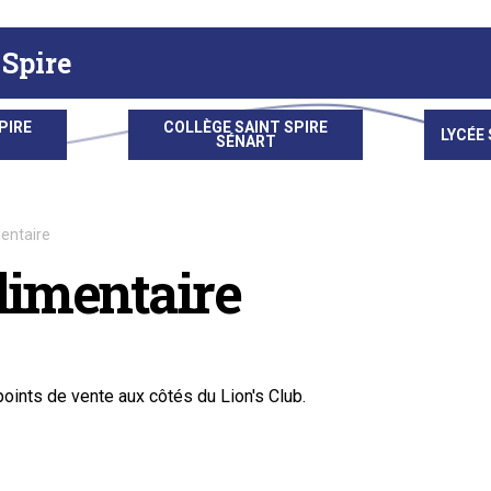
 Spire
PIRE
COLLÈGE SAINT SPIRE
LYCÉE 
SÉNART
entaire
limentaire
oints de vente aux côtés du Lion's Club.