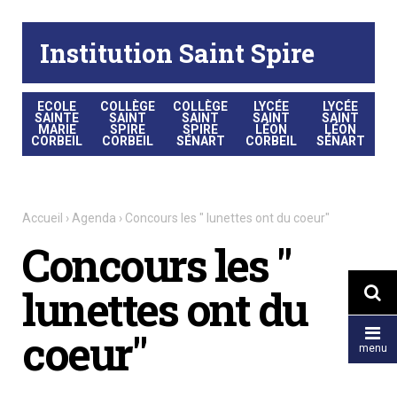
Aller
Outils
au
personnels
contenu.
|
Institution Saint Spire
Aller
à
la
navigation
ECOLE
COLLÈGE
COLLÈGE
LYCÉE
LYCÉE
SAINTE
SAINT
SAINT
SAINT
SAINT
MARIE
SPIRE
SPIRE
LÉON
LÉON
CORBEIL
CORBEIL
SÉNART
CORBEIL
SÉNART
Accueil
›
Agenda
›
Concours les " lunettes ont du coeur"
Concours les "
lunettes ont du


coeur"
menu