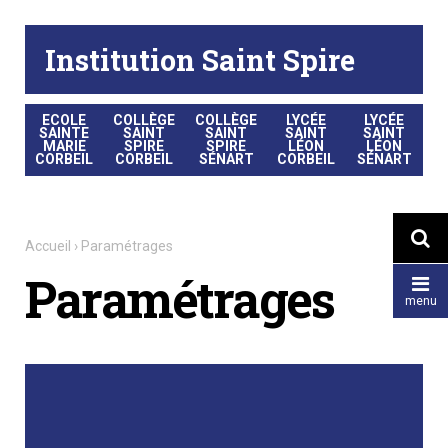
Aller
Outils
au
personnels
contenu.
|
Institution Saint Spire
Aller
à
la
navigation
ECOLE
COLLÈGE
COLLÈGE
LYCÉE
LYCÉE
SAINTE
SAINT
SAINT
SAINT
SAINT
MARIE
SPIRE
SPIRE
LÉON
LÉON
CORBEIL
CORBEIL
SÉNART
CORBEIL
SÉNART

Accueil
›
Paramétrages
Paramétrages

menu