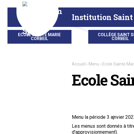
Aller
Outils
au
personnels
contenu.
|
Institution Saint
Aller
à
la
navigation
ECOLE SAINTE MARIE
COLLÈGE SAINT S
CORBEIL
CORBEIL
Accueil
›
Menu
›
Ecole Sainte Mar
Ecole Sai
Menu la période 3 ajnvier 202
Les menus sont donnés à titre
d'approvisionnement).