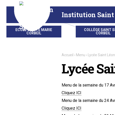
Aller
Outils
au
personnels
contenu.
|
Institution Saint
Aller
à
la
navigation
ECOLE SAINTE MARIE
COLLÈGE SAINT S
CORBEIL
CORBEIL
Accueil
›
Menu
›
Lycée Saint Léon
Lycée Sai
Menu de la semaine du 17 Avri
Cliquez ICI
Menu de la semaine du 24 Avri
Cliquez ICI